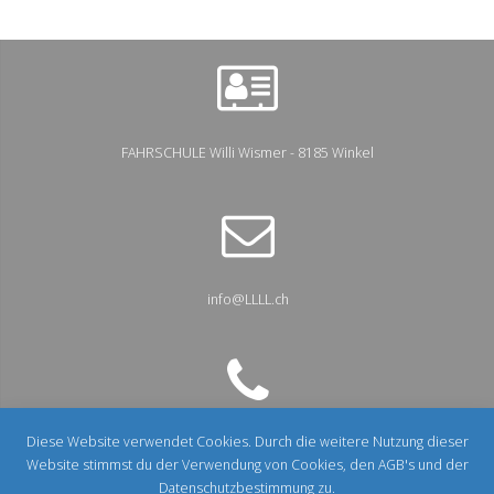
FAHRSCHULE Willi Wismer - 8185 Winkel
info@LLLL.ch
Diese Website verwendet Cookies. Durch die weitere Nutzung dieser
+41 44 860 44 66
Website stimmst du der Verwendung von Cookies, den AGB's und der
Datenschutzbestimmung zu.