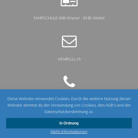
FAHRSCHULE Willi Wismer - 8185 Winkel
info@LLLL.ch
Diese Website verwendet Cookies. Durch die weitere Nutzung dieser
+41 44 860 44 66
Website stimmst du der Verwendung von Cookies, den AGB's und der
Datenschutzbestimmung zu.
In Ordnung
Mehr Informationen
© 2026 FAHRSCHULE Willi Wismer. Mitglied im ZFV und SFV