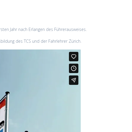
sten Jahr nach Erlangen des Führerausweises.
bildung des TCS und der Fahrlehrer Zürich.