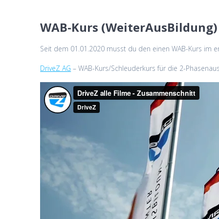
WAB-Kurs (WeiterAusBildung)
Seit dem 01.01.2020 musst du den einen WAB-Kurs im er
DriveZ AG
– WAB-Kurs/Schleuderkurs für die 2-Phasenaus